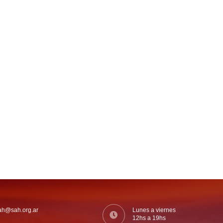
ah@sah.org.ar
Lunes a viernes
12hs a 19hs