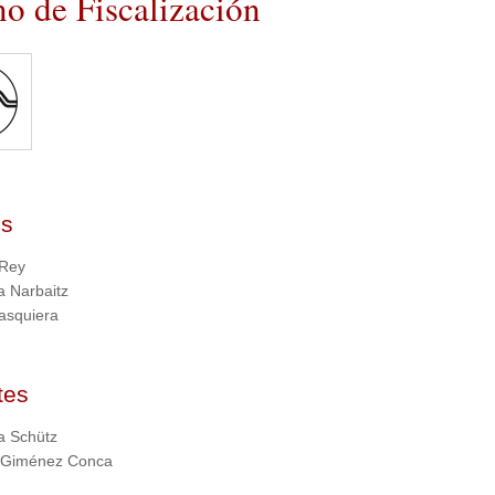
o de Fiscalización
es
 Rey
a Narbaitz
asquiera
tes
ia Schütz
o Giménez Conca